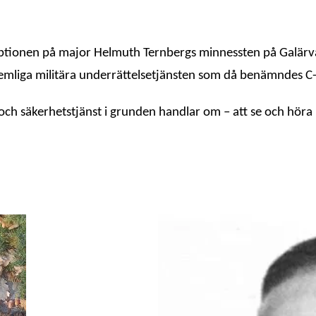
kriptionen på major Helmuth Ternbergs minnessten på Galär
hemliga militära underrättelsetjänsten som då benämndes C
 säkerhetstjänst i grunden handlar om – att se och höra – 