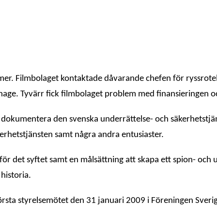
lmer. Filmbolaget kontaktade dåvarande chefen för ryssrote
onage. Tyvärr fick filmbolaget problem med finansieringen o
t dokumentera den svenska underrättelse- och säkerhetstjän
kerhetstjänsten samt några andra entusiaster.
as för det syftet samt en målsättning att skapa ett spion- 
historia.
första styrelsemötet den 31 januari 2009 i Föreningen Sver