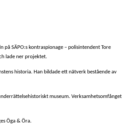
ln på SÄPO:s kontraspionage – polisintendent Tore
ch lade ner projektet.
stens historia. Han bildade ett nätverk bestående av
och underrättelsehistoriskt museum. Verksamhetsomfånget
iges Öga & Öra.