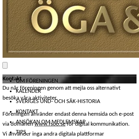
Kontakt
OM FÖRENINGEN
Du når föreningen genom att mejla oss alternativt
KALENDER
besöka våra aktiviteter.
SVERIGES UND- OCH SÄK-HISTORIA
KONTAKT
Föreningen använder endast denna hemsida och e-post
ANSÖKAN OM MEDLEMSKAP
via domänen
www.fsoo.se
för digital kommunikation.
TIPS
Vi använder inga andra digitala plattformar