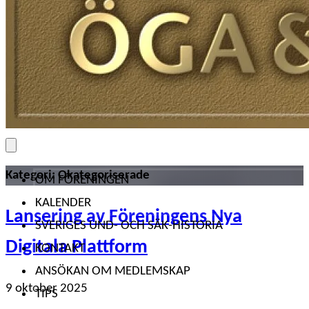
Kategori:
Okategoriserade
OM FÖRENINGEN
KALENDER
Lansering av Föreningens Nya
SVERIGES UND- OCH SÄK-HISTORIA
Digitala Plattform
KONTAKT
ANSÖKAN OM MEDLEMSKAP
9 oktober 2025
TIPS