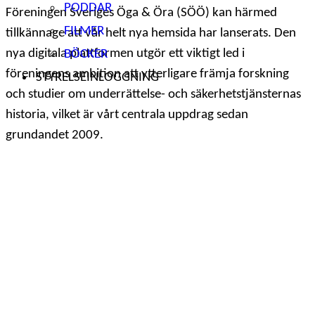
PODDAR
Föreningen Sveriges Öga & Öra (SÖÖ) kan härmed
FILMER
tillkännage att vår helt nya hemsida har lanserats. Den
nya digitala plattformen utgör ett viktigt led i
BÖCKER
föreningens ambition att ytterligare främja forskning
STYRELSEINLOGGNING
och studier om underrättelse- och säkerhetstjänsternas
historia, vilket är vårt centrala uppdrag sedan
grundandet 2009.